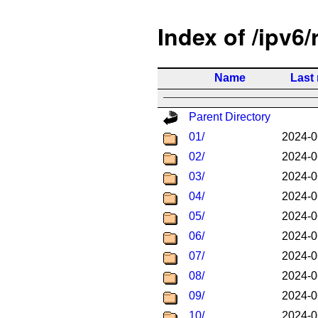
Index of /ipv6/
Name
Last
Parent Directory
01/
2024-0
02/
2024-0
03/
2024-0
04/
2024-0
05/
2024-0
06/
2024-0
07/
2024-0
08/
2024-0
09/
2024-0
10/
2024-0